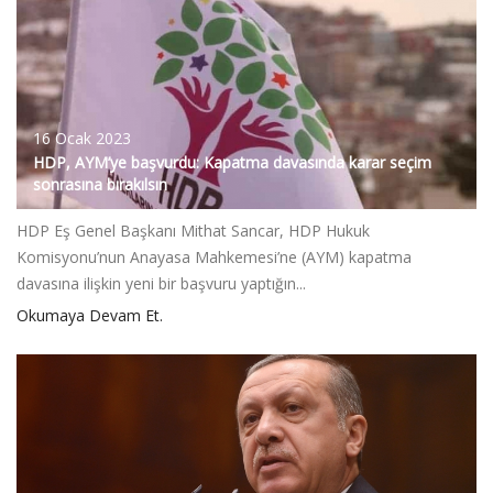
16 Ocak 2023
HDP, AYM’ye başvurdu: Kapatma davasında karar seçim
sonrasına bırakılsın
HDP Eş Genel Başkanı Mithat Sancar, HDP Hukuk
Komisyonu’nun Anayasa Mahkemesi’ne (AYM) kapatma
davasına ilişkin yeni bir başvuru yaptığın...
Okumaya Devam Et.