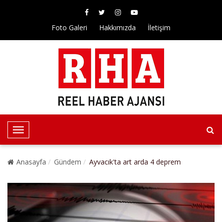
Foto Galeri
Hakkımızda
İletişim
T
o
g
Anasayfa
Gündem
Ayvacık'ta art arda 4 deprem
g
l
e
N
a