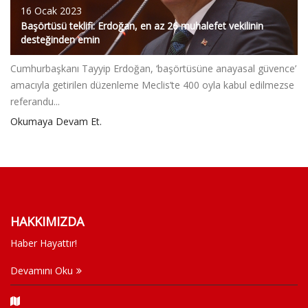
16 Ocak 2023
Başörtüsü teklifi: Erdoğan, en az 26 muhalefet vekilinin
desteğinden emin
Cumhurbaşkanı Tayyip Erdoğan, ‘başörtüsüne anayasal güvence’
amacıyla getirilen düzenleme Meclis’te 400 oyla kabul edilmezse
referandu...
Okumaya Devam Et.
HAKKIMIZDA
Haber Hayattır!
Devamını Oku