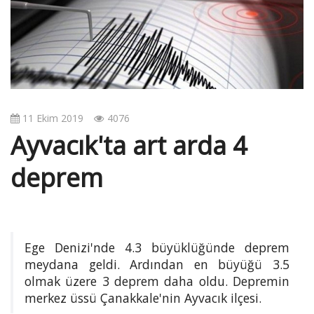
v
i
g
a
t
i
o
11 Ekim 2019
4076
n
Ayvacık'ta art arda 4
deprem
Ege Denizi'nde 4.3 büyüklüğünde deprem
meydana geldi. Ardından en büyüğü 3.5
olmak üzere 3 deprem daha oldu. Depremin
merkez üssü Çanakkale'nin Ayvacık ilçesi.