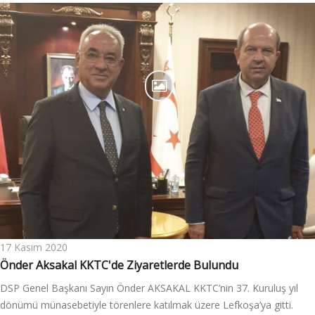
17 Kasım 2020
Önder Aksakal KKTC'de Ziyaretlerde Bulundu
DSP Genel Başkanı Sayın Önder AKSAKAL KKTC’nin 37. Kuruluş yıl
dönümü münasebetiyle törenlere katılmak üzere Lefkoşa’ya gitti.