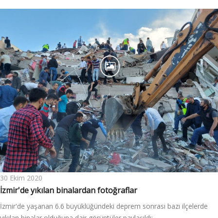
30 Ekim 2020
İzmir'de yıkılan binalardan fotoğraflar
İzmir'de yaşanan 6.6 büyüklüğündeki deprem sonrası bazı ilçelerde
yıkılan binalar olduğuna dair görüntüler paylaşıldı: