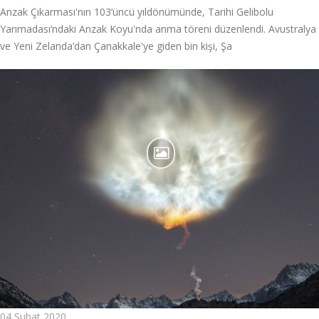
Anzak Çıkarması'nın 103’üncü yıldönümünde, Tarihi Gelibolu
Yarımadası’ndaki Anzak Koyu'nda anma töreni düzenlendi. Avustralya
ve Yeni Zelanda’dan Çanakkale'ye giden bin kişi, Şa
04 Şubat 2020