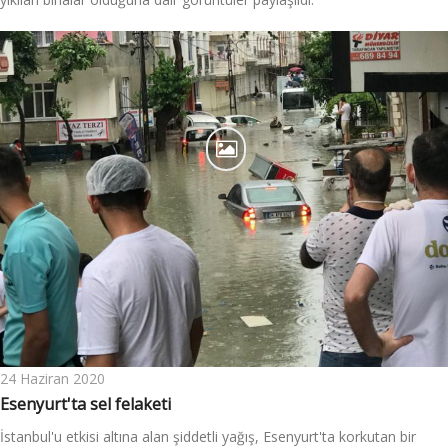
24 Haziran 2020
Esenyurt'ta sel felaketi
İstanbul'u etkisi altına alan şiddetli yağış, Esenyurt'ta korkutan bir