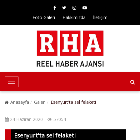
Foto Galeri
Hakkımızda
İletişim
T
o
g
Anasayfa
Galeri
Esenyurt'ta sel felaketi
g
l
24 Haziran 2020
57054
e
N
Esenyurt'ta sel felaketi
a