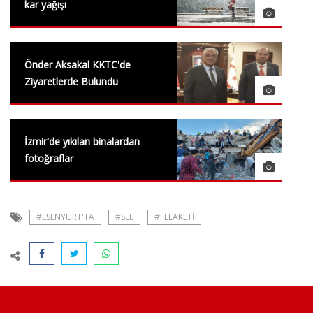
kar yağışı
Önder Aksakal KKTC'de
Ziyaretlerde Bulundu
İzmir'de yıkılan binalardan
fotoğraflar
#ESENYURT'TA
#SEL
#FELAKETI