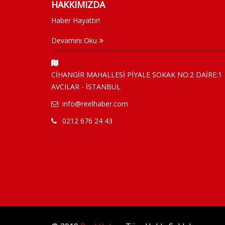
HAKKIMIZDA
Haber Hayattır!
Devamını Oku
CİHANGİR MAHALLESİ PİYALE SOKAK NO:2 DAİRE:1
AVCILAR - İSTANBUL
info@reelhaber.com
0212 676 24 43