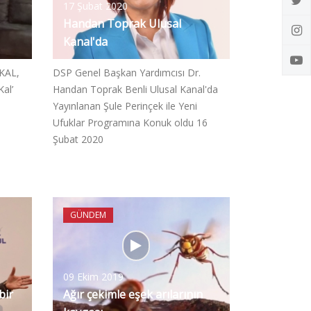
17 Şubat 2020
Handan Toprak Ulusal
Kanal'da
KAL,
DSP Genel Başkan Yardımcısı Dr.
Kal’
Handan Toprak Benli Ulusal Kanal'da
Yayınlanan Şule Perinçek ile Yeni
Ufuklar Programına Konuk oldu 16
Şubat 2020
GÜNDEM
09 Ekim 2019
bir
Ağır çekimle eşek arılarının