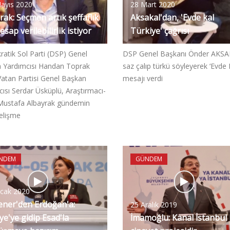
ayıs 2020
28 Mart 2020
ak: Seçmen artık şeffaflık
Aksakal'dan, 'Evde kal
esap verilebilirlik istiyor
Türkiye' çağrısı
atik Sol Parti (DSP) Genel
DSP Genel Başkanı Önder AKSA
 Yardımcısı Handan Toprak
saz çalıp türkü söyleyerek ‘Evde 
Vatan Partisi Genel Başkan
mesajı verdi
ısı Serdar Üsküplü, Araştırmacı-
Mustafa Albayrak gündemin
gelişme
NDEM
GÜNDEM
cak 2020
ener'den Erdoğan'a:
25 Aralık 2019
ye'ye gidip Esad'la
İmamoğlu: Kanal İstanbul 