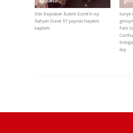
kaybetti
gör
Eski Başbakan Bülent Ecevit'in eşi
Suriye 
Rahşan Ecevit 97 yaşında hayatını
görüşm
kaybetti
Parti 
Cumhur
Erdoğan
duy