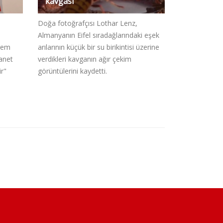
kavgası
Doğa fotoğrafçısı Lothar Lenz,
Almanyanın Eifel sıradağlarındaki eşek
krem
arılarının küçük bir su birikintisi üzerine
anet
verdikleri kavganın ağır çekim
ir"
görüntülerini kaydetti.