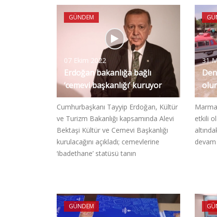
GÜNDEM
GÜ
07 Ekim 2022
31 M
Erdoğan bakanlığa bağlı
Deni
‘cemevi başkanlığı’ kuruyor
olur
Cumhurbaşkanı Tayyip Erdoğan, Kültür
Marmar
ve Turizm Bakanlığı kapsamında Alevi
etkili 
Bektaşi Kültür ve Cemevi Başkanlığı
altında
kurulacağını açıkladı; cemevlerine
devam 
‘ibadethane’ statüsü tanın
GÜNDEM
GÜ