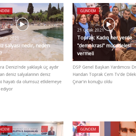
NDEM
GÜNDEM
21 Ocak 2021
Toprak: Kadın her yerde
ayıs 2021
z salyası nedir, neden
"demokrasi" mücadelesi
?
vermeli
a Denizi'nde yaklaşık üç aydır
DSP Genel Başkan Yardımcısı Dr
olan deniz salyalarının deniz
Handan Toprak Cem Tv'de Dilek
ki hayatı da olumsuz etkilemeye
Çınar'ın konuğu oldu
ediyor
NDEM
GÜNDEM