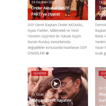
24 Haziran 2020
19 M
Önder Aksakal’dan İYİ
Topr
PARTİ'ye ziyaret
ve h
DSP Genel Başkanı Önder AKSAKAL,
Demokr
Siyasi Partiler, Milletvekili ve Yerel
Başkan
Yönetim Seçimleri ile Yüksek Seçim
Benli, 
Kurulu Kuruluş Kanunlarında
Yardımc
değişiklikler konusunda hazırlanan DSP
Yazar 
ÖNERİLERİ �
sıcak 
GÜNDEM
GÜ
06 O
Akş
18 Ocak 2020
Rahşan Ecevit hayatını
Suri