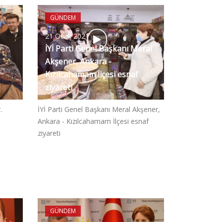
GÜNDEM
21 Ocak 2021
İYİ Parti Genel Başkanı Meral
Akşener, Ankara -
Kızılcahamam İlçesi esnaf
ziyareti
.
İYİ Parti Genel Başkanı Meral Akşener,
Ankara - Kızılcahamam İlçesi esnaf
ziyareti
GÜNDEM