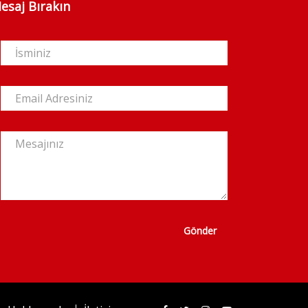
esaj Bırakın
Gönder