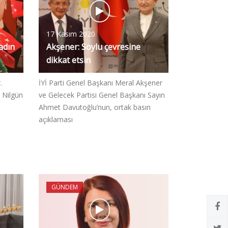
17 Kasım 2020
adın
Akşener: Soylu çevresine
dikkat etsin
.
İYİ Parti Genel Başkanı Meral Akşener
 Nilgün
ve Gelecek Partisi Genel Başkanı Sayın
Ahmet Davutoğlu’nun, ortak basın
açıklaması
GÜNDEM