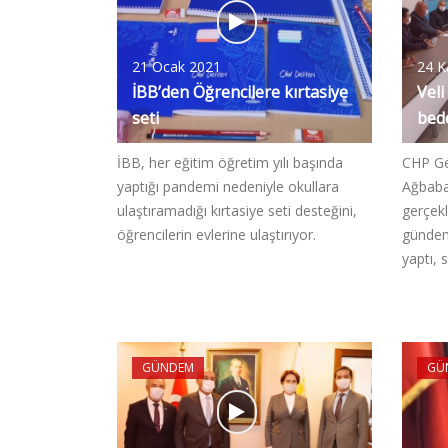
21 Ocak 2021
24 K
İBB’den Öğrencilere kırtasiye
Veli
seti
bede
İBB, her eğitim öğretim yılı başında
CHP Ge
yaptığı pandemi nedeniyle okullara
Ağbaba
ulaştıramadığı kırtasiye seti desteğini,
gerçekl
öğrencilerin evlerine ulaştırıyor.
gündem
yaptı,
GÜNDEM
GÜ