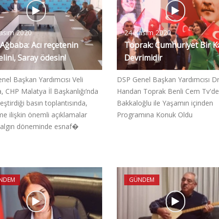
asım 2020
24 Kasım 2020
 Ağbaba: Acı reçetenin
Toprak: Cumhuriyet Bir K
lini, Saray ödesin!
Devrimidir
nel Başkan Yardımcısı Veli
DSP Genel Başkan Yardımcısı Dr
, CHP Malatya İl Başkanlığı’nda
Handan Toprak Benli Cem Tv'de
eştirdiği basın toplantısında,
Bakkaloğlu ile Yaşamın içinden
e ilişkin önemli açıklamalar
Programına Konuk Oldu
 salgın döneminde esnaf�
NDEM
GÜNDEM