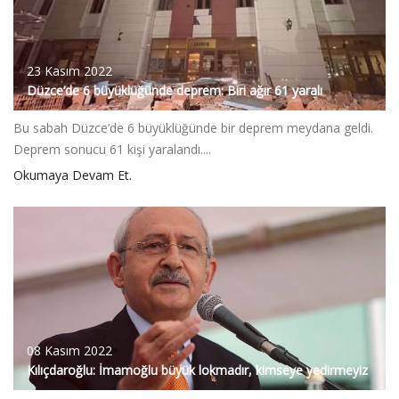
23 Kasım 2022
Düzce’de 6 büyüklüğünde deprem: Biri ağır 61 yaralı
Bu sabah Düzce’de 6 büyüklüğünde bir deprem meydana geldi.
Deprem sonucu 61 kişi yaralandı....
Okumaya Devam Et.
08 Kasım 2022
Kılıçdaroğlu: İmamoğlu büyük lokmadır, kimseye yedirmeyiz