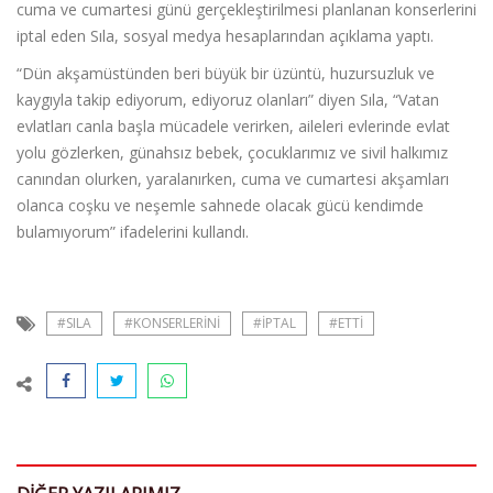
cuma ve cumartesi günü gerçekleştirilmesi planlanan konserlerini
iptal eden Sıla, sosyal medya hesaplarından açıklama yaptı.
“Dün akşamüstünden beri büyük bir üzüntü, huzursuzluk ve
kaygıyla takip ediyorum, ediyoruz olanları” diyen Sıla, “Vatan
evlatları canla başla mücadele verirken, aileleri evlerinde evlat
yolu gözlerken, günahsız bebek, çocuklarımız ve sivil halkımız
canından olurken, yaralanırken, cuma ve cumartesi akşamları
olanca coşku ve neşemle sahnede olacak gücü kendimde
bulamıyorum” ifadelerini kullandı.
#SILA
#KONSERLERINI
#IPTAL
#ETTI