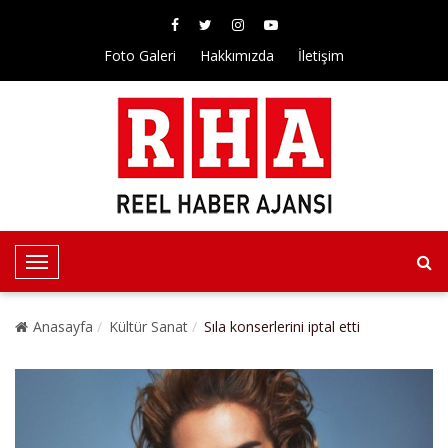
Foto Galeri
Hakkımızda
İletişim
T
o
g
Anasayfa
Kültür Sanat
Sıla konserlerini iptal etti
g
l
e
N
a