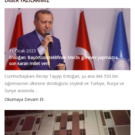
DIĞER YAZILARIMIZ
11 Ocak 2023
Erdoğan: Başörtüsü teklifinde Meclis görevini yapmazsa,
son kararı millet verir
Cumhurbaşkanı Recep Tayyip Erdoğan, şu ana dek 550 bin
sığınmacının ülkesine döndüğünü söyledi ve Türkiye, Rusya ve
Suriye arasında ...
Okumaya Devam Et.