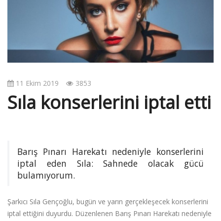
v
i
g
a
t
i
o
11 Ekim 2019
3853
n
Sıla konserlerini iptal etti
Barış Pınarı Harekatı nedeniyle konserlerini
iptal eden Sıla: Sahnede olacak gücü
bulamıyorum.
Şarkıcı Sıla Gençoğlu, bugün ve yarın gerçekleşecek konserlerini
iptal ettiğini duyurdu. Düzenlenen Barış Pınarı Harekatı nedeniyle