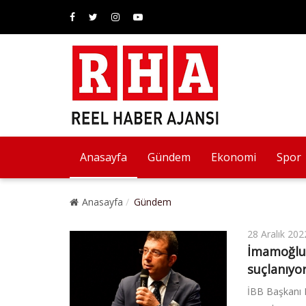
Anasayfa
Gündem
Ekonomi
Spor
Anasayfa
Gündem
28 Aralık 202
İmamoğlu:
suçlanıyor
İBB Başkanı 