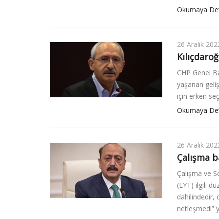
Okumaya De
26 Aralık 202
Kılıçdaroğ
CHP Genel Baş
yaşanan geliş
için erken seç
Okumaya De
26 Aralık 202
Çalışma ba
Çalışma ve So
(EYT) ilgili d
dahilindedir,
netleşmedi” ya