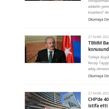
soruşturması 
adaletin yeri
insanlarız” de
Okumaya De
27 Aralık 202
TBMM Başk
konusunda
Türkiye Büyü
Recep Tayyip
aday olmasını
Okumaya De
27 Aralık 202
CHP’de 40 
istifa etti