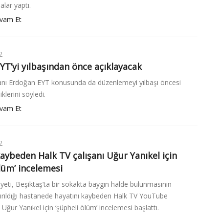
alar yaptı.
vam Et
2
YT’yi yılbaşından önce açıklayacak
ı Erdoğan EYT konusunda da düzenlemeyi yılbaşı öncesi
iklerini söyledi.
vam Et
2
kaybeden Halk TV çalışanı Uğur Yanıkel için
lüm’ incelemesi
yeti, Beşiktaş’ta bir sokakta baygın halde bulunmasının
ırıldığı hastanede hayatını kaybeden Halk TV YouTube
Uğur Yanıkel için ‘şüpheli ölüm’ incelemesi başlattı.