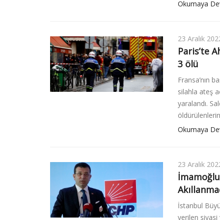
Okumaya De
23 Aralık 202
Paris’te A
3 ölü
Fransa’nın ba
silahla ateş a
yaralandı. Sa
öldürülenleri
Okumaya De
23 Aralık 202
İmamoğlu, 
Akıllanma
İstanbul Büy
verilen siyasi