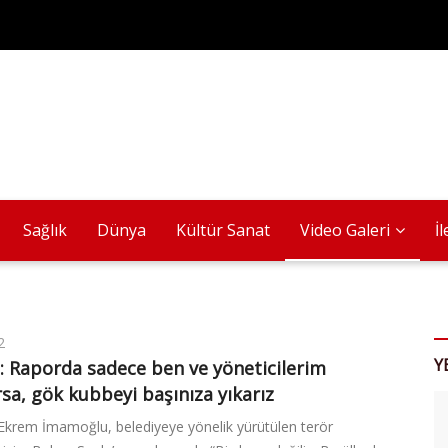
Sağlık
Dünya
Kültür Sanat
Video Galeri
İ
2
Y
 Raporda sadece ben ve yöneticilerim
sa, gök kubbeyi başınıza yıkarız
Ekrem İmamoğlu, belediyeye yönelik yürütülen terör