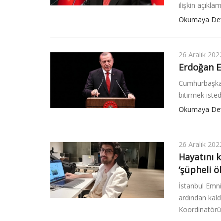
ilişkin açıklam
Okumaya De
26 Aralık 202
Erdoğan E
Cumhurbaşkan
bitirmek isted
Okumaya De
26 Aralık 202
Hayatını 
‘şüpheli ö
İstanbul Emni
ardından kald
Koordinatörü 