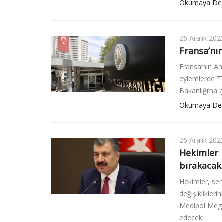
Okumaya De
26 Aralık 202
Fransa’nın
Fransa’nın An
eylemlerde ‘T
Bakanlığı’na ç
Okumaya De
26 Aralık 202
Hekimler 
bırakacak
Hekimler, ser
değişiklikleri
Medipol Mega
edecek.