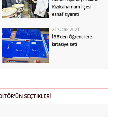
Kızılcahamam İlçesi
esnaf ziyareti
21 Ocak 2021
İBB’den Öğrencilere
kırtasiye seti
DİTÖR'ÜN SEÇTİKLERİ