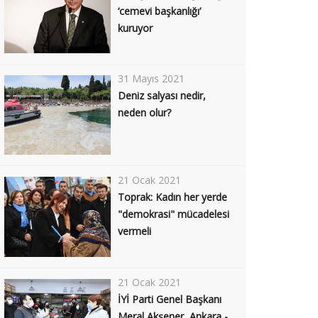
‘cemevi başkanlığı’
kuruyor
31 Mayıs 2021
Deniz salyası nedir,
neden olur?
21 Ocak 2021
Toprak: Kadın her yerde
"demokrasi" mücadelesi
vermeli
21 Ocak 2021
İYİ Parti Genel Başkanı
Meral Akşener, Ankara -