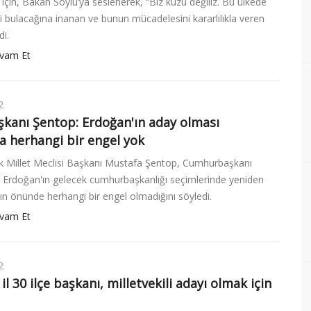
için, Bakan Soylu’ya seslenerek, “Biz kuzu değiliz. Bu ülkede
ni bulacağına inanan ve bunun mücadelesini kararlılıkla veren
di.
vam Et
2
anı Şentop: Erdoğan'ın aday olması
 herhangi bir engel yok
k Millet Meclisi Başkanı Mustafa Şentop, Cumhurbaşkanı
 Erdoğan'ın gelecek cumhurbaşkanlığı seçimlerinde yeniden
n önünde herhangi bir engel olmadığını söyledi.
vam Et
2
il 30 ilçe başkanı, milletvekili adayı olmak için