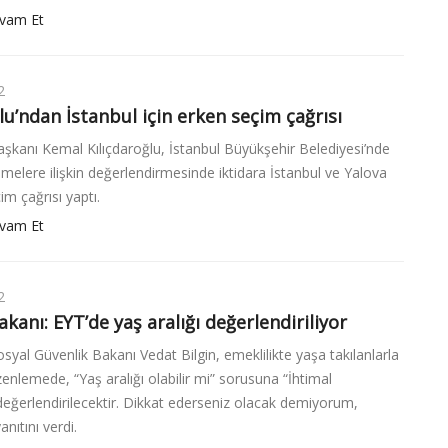
vam Et
2
lu’ndan İstanbul için erken seçim çağrısı
kanı Kemal Kılıçdaroğlu, İstanbul Büyükşehir Belediyesi’nde
melere ilişkin değerlendirmesinde iktidara İstanbul ve Yalova
im çağrısı yaptı.
vam Et
2
kanı: EYT’de yaş aralığı değerlendiriliyor
syal Güvenlik Bakanı Vedat Bilgin, emeklilikte yaşa takılanlarla
üzenlemede, “Yaş aralığı olabilir mi” sorusuna “İhtimal
 değerlendirilecektir. Dikkat ederseniz olacak demiyorum,
nıtını verdi.