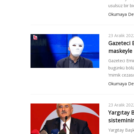
usulsüz bir b
Okumaya De
23 Aralık 202
Gazeteci 
maskeyle 
Gazeteci Emi
bugünkü bölü
‘mimik cezası
Okumaya De
23 Aralık 202
Yargıtay B
sisteminin
Yargıtay Başk