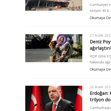
Cumhuriyet Ha
isteyen 40 il,
Okumaya De
27 Aralık 202
Deniz Poy
ağırlaştı
HDP İzmir il 
hakkında ağır
Okumaya De
26 Aralık 202
Erdoğan: 
trilyon do
Cumhurbaşkan