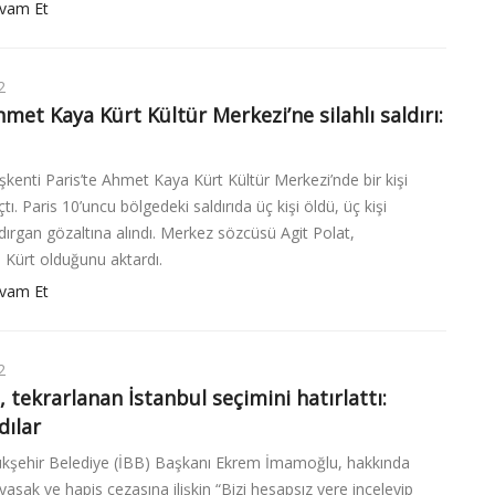
vam Et
2
hmet Kaya Kürt Kültür Merkezi’ne silahlı saldırı:
şkenti Paris’te Ahmet Kaya Kürt Kültür Merkezi’nde bir kişi
çtı. Paris 10’uncu bölgedeki saldırıda üç kişi öldü, üç kişi
ldırgan gözaltına alındı. Merkez sözcüsü Agit Polat,
n Kürt olduğunu aktardı.
vam Et
2
tekrarlanan İstanbul seçimini hatırlattı:
dılar
ükşehir Belediye (İBB) Başkanı Ekrem İmamoğlu, hakkında
 yasak ve hapis cezasına ilişkin “Bizi hesapsız yere inceleyip