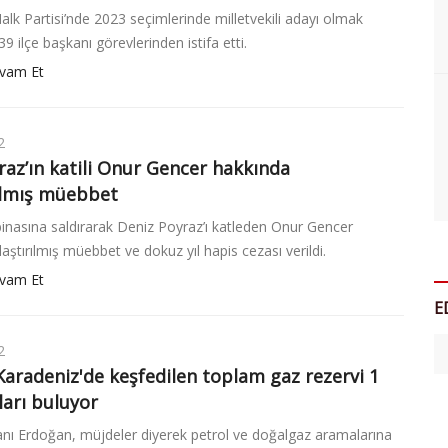
lk Partisi’nde 2023 seçimlerinde milletvekili adayı olmak
 39 ilçe başkanı görevlerinden istifa etti.
vam Et
2
raz’ın katili Onur Gencer hakkında
rılmış müebbet
binasına saldırarak Deniz Poyraz’ı katleden Onur Gencer
laştırılmış müebbet ve dokuz yıl hapis cezası verildi.
vam Et
E
2
Karadeniz'de keşfedilen toplam gaz rezervi 1
ları buluyor
ı Erdoğan, müjdeler diyerek petrol ve doğalgaz aramalarına