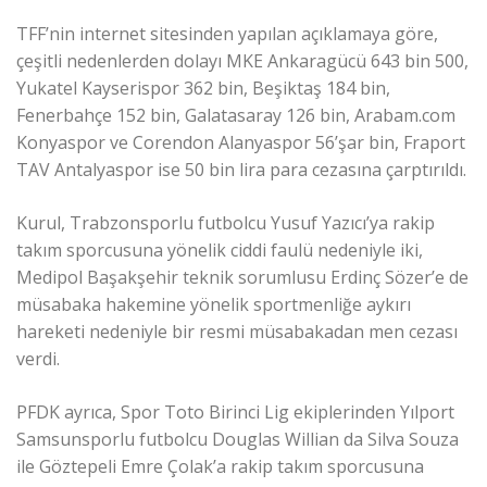
TFF’nin internet sitesinden yapılan açıklamaya göre,
çeşitli nedenlerden dolayı MKE Ankaragücü 643 bin 500,
Yukatel Kayserispor 362 bin, Beşiktaş 184 bin,
Fenerbahçe 152 bin, Galatasaray 126 bin, Arabam.com
Konyaspor ve Corendon Alanyaspor 56’şar bin, Fraport
TAV Antalyaspor ise 50 bin lira para cezasına çarptırıldı.
Kurul, Trabzonsporlu futbolcu Yusuf Yazıcı’ya rakip
takım sporcusuna yönelik ciddi faulü nedeniyle iki,
Medipol Başakşehir teknik sorumlusu Erdinç Sözer’e de
müsabaka hakemine yönelik sportmenliğe aykırı
hareketi nedeniyle bir resmi müsabakadan men cezası
verdi.
PFDK ayrıca, Spor Toto Birinci Lig ekiplerinden Yılport
Samsunsporlu futbolcu Douglas Willian da Silva Souza
ile Göztepeli Emre Çolak’a rakip takım sporcusuna