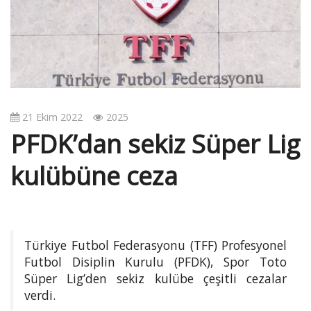
v
i
g
a
t
i
o
21 Ekim 2022
2025
n
PFDK’dan sekiz Süper Lig
kulübüne ceza
Türkiye Futbol Federasyonu (TFF) Profesyonel
Futbol Disiplin Kurulu (PFDK), Spor Toto
Süper Lig’den sekiz kulübe çeşitli cezalar
verdi.