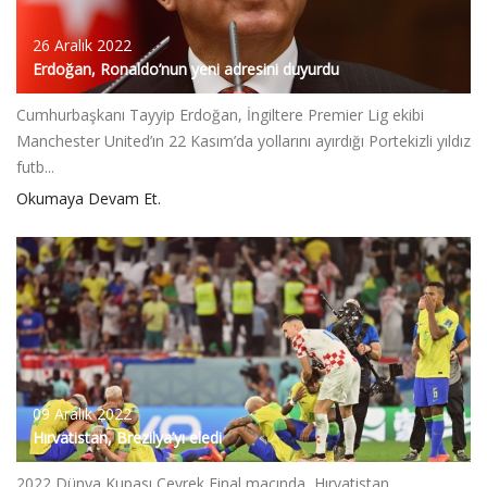
26 Aralık 2022
Erdoğan, Ronaldo’nun yeni adresini duyurdu
Cumhurbaşkanı Tayyip Erdoğan, İngiltere Premier Lig ekibi
Manchester United’ın 22 Kasım’da yollarını ayırdığı Portekizli yıldız
futb...
Okumaya Devam Et.
09 Aralık 2022
Hırvatistan, Brezilya’yı eledi
2022 Dünya Kupası Çeyrek Final maçında, Hırvatistan