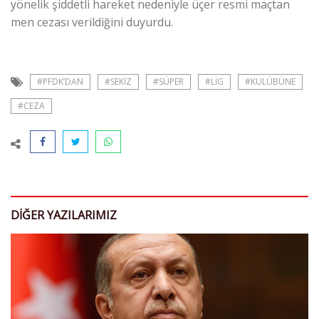
yönelik şiddetli hareket nedeniyle üçer resmi maçtan
men cezası verildiğini duyurdu.
#PFDK’DAN
#SEKIZ
#SÜPER
#LIG
#KULÜBÜNE
#CEZA
DIĞER YAZILARIMIZ