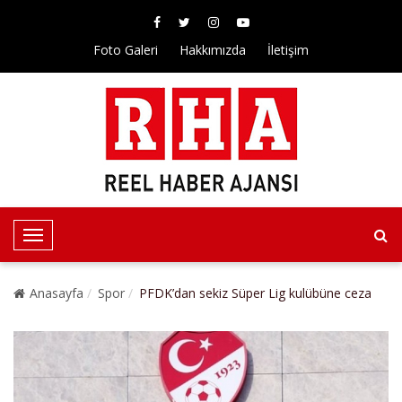
Foto Galeri
Hakkımızda
İletişim
T
o
g
Anasayfa
Spor
PFDK’dan sekiz Süper Lig kulübüne ceza
g
l
e
N
a