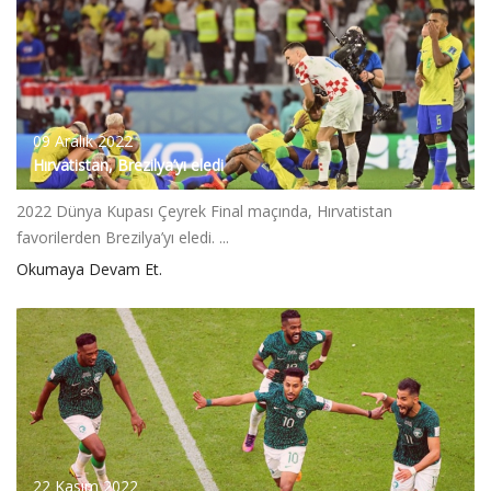
09 Aralık 2022
Hırvatistan, Brezilya’yı eledi
2022 Dünya Kupası Çeyrek Final maçında, Hırvatistan
favorilerden Brezilya’yı eledi. ...
Okumaya Devam Et.
22 Kasım 2022