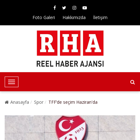
Foto Galeri
Hakkımızda
İletişim
T
o
g
Anasayfa
Spor
TFF’de seçim Haziran'da
g
l
e
N
a