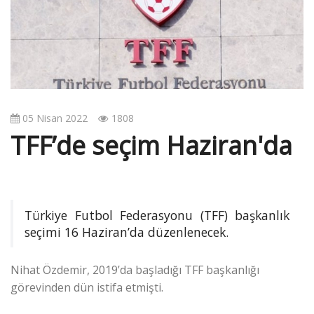
v
i
g
a
t
i
o
05 Nisan 2022
1808
n
TFF’de seçim Haziran'da
Türkiye Futbol Federasyonu (TFF) başkanlık
seçimi 16 Haziran’da düzenlenecek.
Nihat Özdemir, 2019’da başladığı TFF başkanlığı
görevinden dün istifa etmişti.