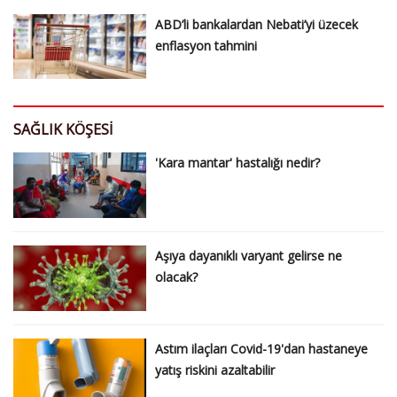
ABD’li bankalardan Nebati’yi üzecek
enflasyon tahmini
SAĞLIK KÖŞESI
'Kara mantar' hastalığı nedir?
Aşıya dayanıklı varyant gelirse ne
olacak?
Astım ilaçları Covid-19'dan hastaneye
yatış riskini azaltabilir