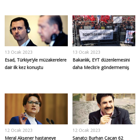
13 Ocak 2023
13 Ocak 2023
Esad, Türkiye’yle müzakerelere
Bakanlık, EYT düzenlemesini
dair ilk kez konuştu
daha Meclis’e göndermemiş
12 Ocak 2023
12 Ocak 2023
Meral Akşener hastaneye
Sanatçı Burhan Çaçan 62