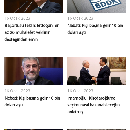
16 Ocak 2023
16 Ocak 2023
Başörtüsü teklifi: Erdoğan, en
Nebati: Kişi başına gelir 10 bin
az 26 muhalefet vekilinin
doları aştı
desteğinden emin
16 Ocak 2023
16 Ocak 2023
Nebati: Kişi başına gelir 10 bin
İmamoğlu, Kılıçdaroğlu’na
doları aştı
seçimi nasıl kazanabileceğini
anlatmış