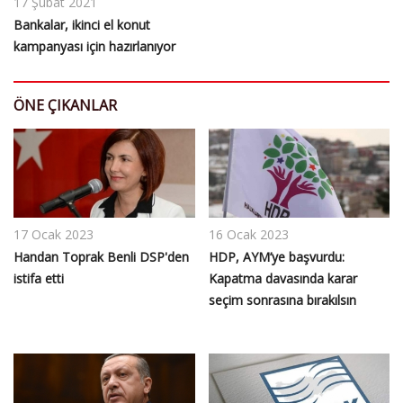
17 Şubat 2021
Bankalar, ikinci el konut
kampanyası için hazırlanıyor
ÖNE ÇIKANLAR
17 Ocak 2023
16 Ocak 2023
Handan Toprak Benli DSP'den
HDP, AYM’ye başvurdu:
istifa etti
Kapatma davasında karar
seçim sonrasına bırakılsın