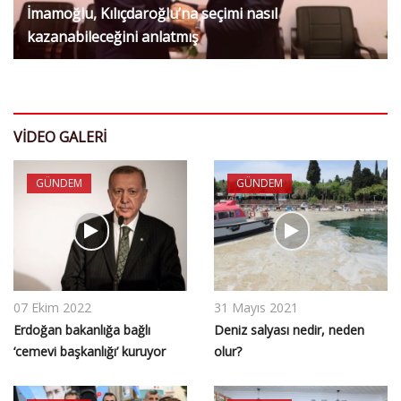
İmamoğlu, Kılıçdaroğlu’na seçimi nasıl
kazanabileceğini anlatmış
VIDEO GALERI
GÜNDEM
GÜNDEM
07 Ekim 2022
31 Mayıs 2021
Erdoğan bakanlığa bağlı
Deniz salyası nedir, neden
‘cemevi başkanlığı’ kuruyor
olur?