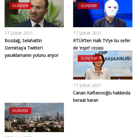
GÜNDEM
GÜNDEM
17 Şubat 2021
17 Şubat 2021
Bozdağ, Selahattin
RTÜK’ten Halk TV’ye bu sefer
Demirtaş’a Twitter’ı
de ‘espri’ cezası
yasaklamanın yolunu arıyor
GÜNDEM
17 Şubat 2021
Canan Kaftancıoğlu hakkında
beraat kararı
GÜNDEM