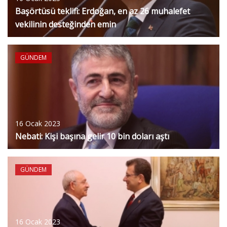
Başörtüsü teklifi: Erdoğan, en az 26 muhalefet
vekilinin desteğinden emin
GÜNDEM
16 Ocak 2023
Nebati: Kişi başına gelir 10 bin doları aştı
GÜNDEM
16 Ocak 2023