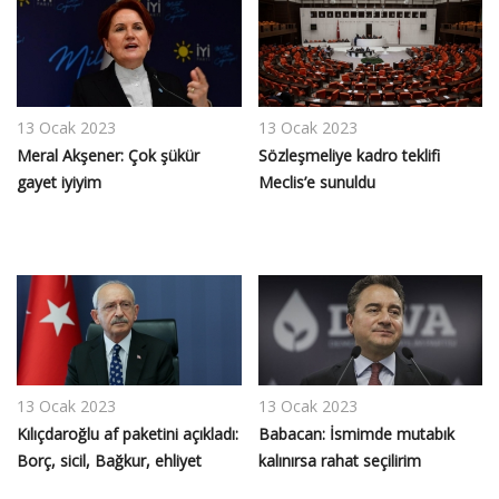
13 Ocak 2023
13 Ocak 2023
Meral Akşener: Çok şükür
Sözleşmeliye kadro teklifi
gayet iyiyim
Meclis’e sunuldu
13 Ocak 2023
13 Ocak 2023
Kılıçdaroğlu af paketini açıkladı:
Babacan: İsmimde mutabık
Borç, sicil, Bağkur, ehliyet
kalınırsa rahat seçilirim