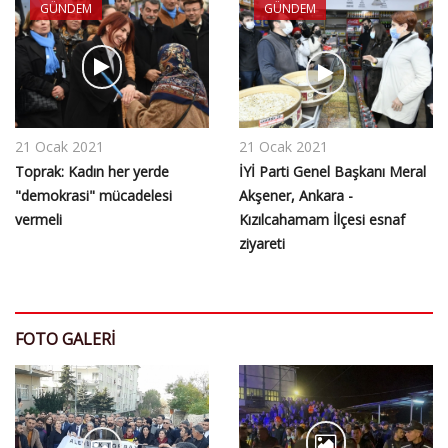
GÜNDEM
GÜNDEM
21 Ocak 2021
21 Ocak 2021
Toprak: Kadın her yerde
İYİ Parti Genel Başkanı Meral
"demokrasi" mücadelesi
Akşener, Ankara -
vermeli
Kızılcahamam İlçesi esnaf
ziyareti
FOTO GALERI