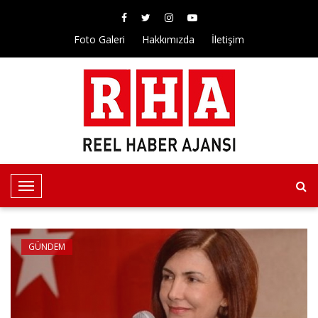
Foto Galeri
Hakkımızda
İletişim
T
o
g
g
GÜNDEM
l
e
N
a