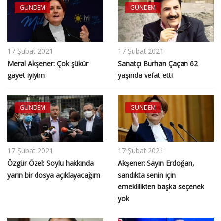
GÜNDEM
GÜNDEM
17 Şubat 2021
17 Şubat 2021
Meral Akşener: Çok şükür
Sanatçı Burhan Çaçan 62
gayet iyiyim
yaşında vefat etti
GÜNDEM
GÜNDEM
17 Şubat 2021
17 Şubat 2021
Özgür Özel: Soylu hakkında
Akşener: Sayın Erdoğan,
yarın bir dosya açıklayacağım
sandıkta senin için
emeklilikten başka seçenek
yok