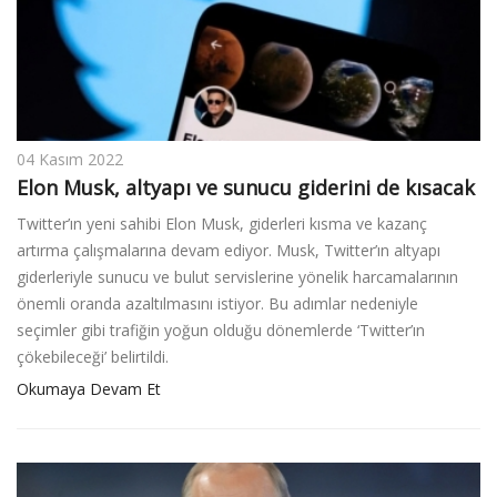
v
i
g
a
t
i
04 Kasım 2022
o
Elon Musk, altyapı ve sunucu giderini de kısacak
n
Twitter’ın yeni sahibi Elon Musk, giderleri kısma ve kazanç
artırma çalışmalarına devam ediyor. Musk, Twitter’ın altyapı
giderleriyle sunucu ve bulut servislerine yönelik harcamalarının
önemli oranda azaltılmasını istiyor. Bu adımlar nedeniyle
seçimler gibi trafiğin yoğun olduğu dönemlerde ‘Twitter’ın
çökebileceği’ belirtildi.
Okumaya Devam Et