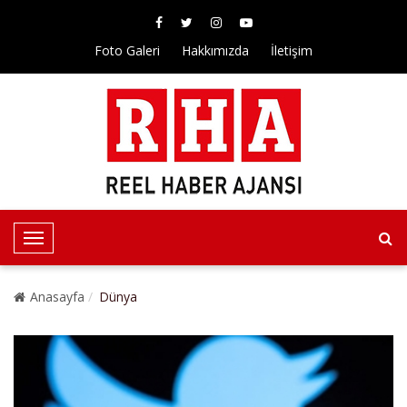
Foto Galeri
Hakkımızda
İletişim
T
o
g
Anasayfa
Dünya
g
l
e
N
a