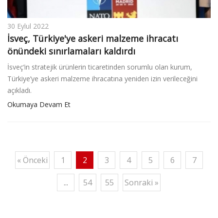
30 Eylul 2022
İsveç, Türkiye'ye askeri malzeme ihracatı
önündeki sınırlamaları kaldırdı
İsveç’in stratejik ürünlerin ticaretinden sorumlu olan kurum,
Türkiye’ye askeri malzeme ihracatına yeniden izin verileceğini
açıkladı.
Okumaya Devam Et
« Önceki
1
2
3
4
5
6
7
...
54
55
Sonraki »