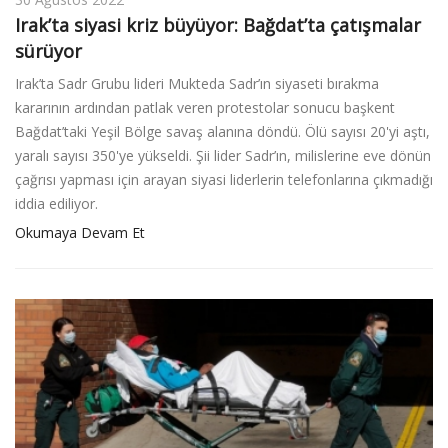
Irak’ta siyasi kriz büyüyor: Bağdat’ta çatışmalar
sürüyor
Irak’ta Sadr Grubu lideri Mukteda Sadr’ın siyaseti bırakma
kararının ardından patlak veren protestolar sonucu başkent
Bağdat’taki Yeşil Bölge savaş alanına döndü. Ölü sayısı 20'yi aştı,
yaralı sayısı 350'ye yükseldi. Şii lider Sadr’ın, milislerine eve dönün
çağrısı yapması için arayan siyasi liderlerin telefonlarına çıkmadığı
iddia ediliyor.
Okumaya Devam Et