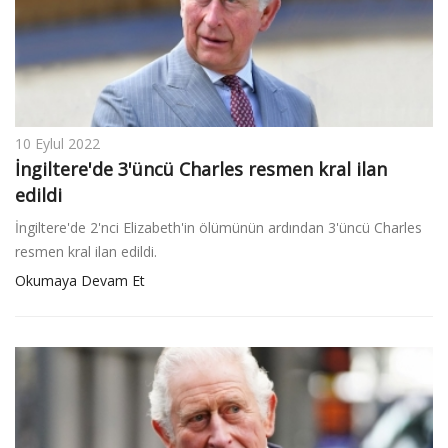
v
i
g
a
t
i
10 Eylul 2022
o
İngiltere'de 3'üncü Charles resmen kral ilan
n
edildi
İngiltere'de 2'nci Elizabeth'in ölümünün ardından 3'üncü Charles
resmen kral ilan edildi.
Okumaya Devam Et