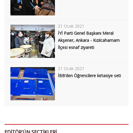
21 Ocak 2021
İYİ Parti Genel Başkanı Meral
Akşener, Ankara - Kızılcahamam
İlçesi esnaf ziyareti
21 Ocak 2021
İBB’den Öğrencilere kırtasiye seti
EDİTÖR'ÜN SEÇTİKLERİ