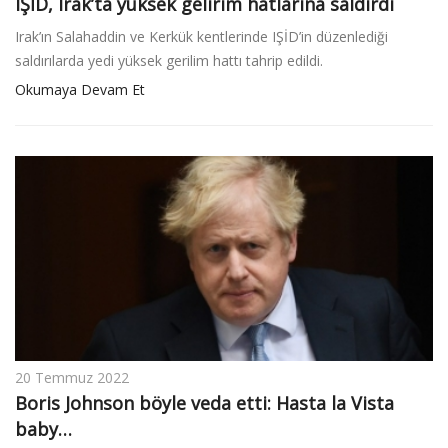
IŞİD, Irak’ta yüksek gelirim hatlarına saldırdı
Irak’ın Salahaddin ve Kerkük kentlerinde IŞİD’in düzenlediği
saldırılarda yedi yüksek gerilim hattı tahrip edildi.
Okumaya Devam Et
20 Temmuz 2022
Boris Johnson böyle veda etti: Hasta la Vista
baby…