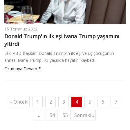
15 Temmuz 2022
Donald Trump'ın ilk eşi Ivana Trump yaşamını
yitirdi
Eski ABD Başkanı Donald Trump'ın ilk eşi ve üç çocuğunun
annesi Ivana Trump, 73 yaşında hayatını kaybetti.
Okumaya Devam Et
« Önceki
1
2
3
4
5
6
7
...
54
55
Sonraki »