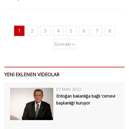
1
2
3
4
5
6
7
8
Sonraki »
YENİ EKLENEN VİDEOLAR
07 Ekim 2022
Erdoğan bakanlığa bağlı ‘cemevi
başkanlığı’ kuruyor