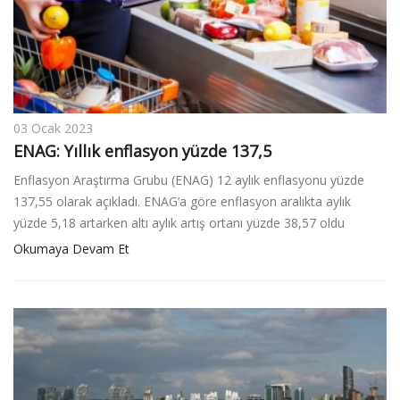
v
i
g
a
t
i
03 Ocak 2023
o
ENAG: Yıllık enflasyon yüzde 137,5
n
Enflasyon Araştırma Grubu (ENAG) 12 aylık enflasyonu yüzde
137,55 olarak açıkladı. ENAG’a göre enflasyon aralıkta aylık
yüzde 5,18 artarken altı aylık artış ortanı yüzde 38,57 oldu
Okumaya Devam Et